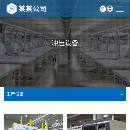
服务支持
GO
关于我们
联系我们
冲压设备
生产设备